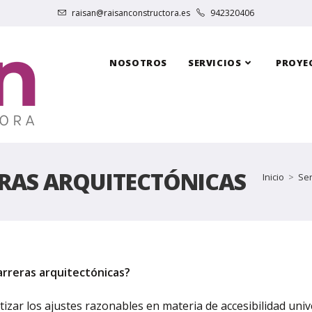
raisan@raisanconstructora.es
942320406
NOSOTROS
SERVICIOS
PROYE
ERAS ARQUITECTÓNICAS
Inicio
>
Ser
rreras arquitectónicas?
izar los ajustes razonables en materia de accesibilidad univ