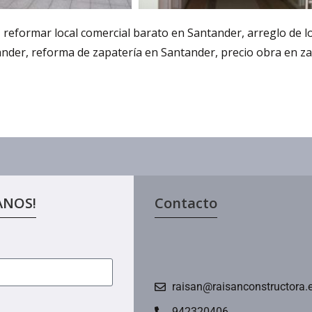
eformar local comercial barato en Santander, arreglo de lo
ander, reforma de zapatería en Santander, precio obra en 
ANOS!
Contacto
raisan@raisanconstructora.
942320406