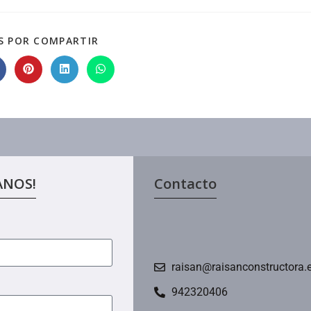
S POR COMPARTIR
ANOS!
Contacto
raisan@raisanconstructora.
942320406