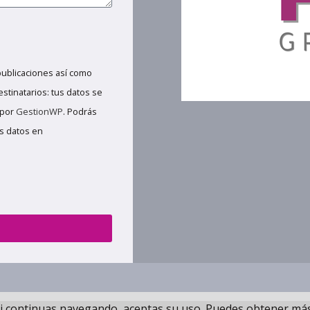
publicaciones así como
estinatarios: tus datos se
 por
GestionWP
. Podrás
us datos en
. Si continuas navegando, aceptas su uso. Puedes obtener más