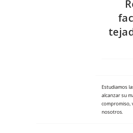
R
fac
teja
Estudiamos las
alcanzar su m
compromiso, v
nosotros.