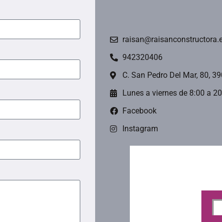
raisan@raisanconstructora.
942320406
C. San Pedro Del Mar, 80, 3
Lunes a viernes de 8:00 a 2
Facebook
Instagram