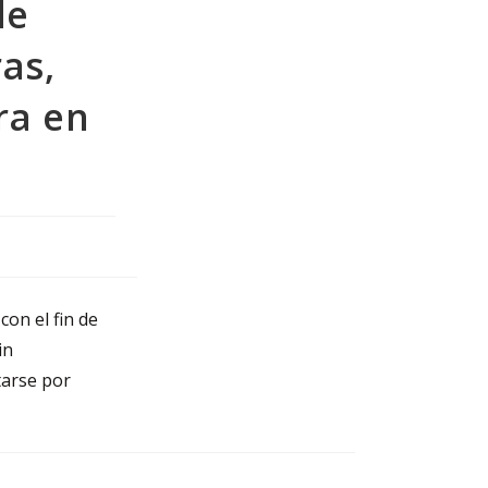
de
ras,
ra en
con el fin de
in
tarse por